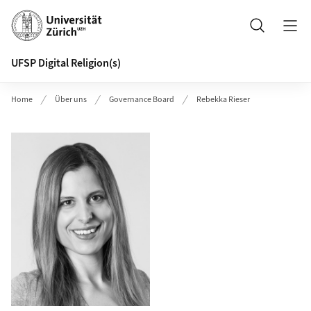
Header
Suche
UFSP Digital Religion(s)
Home
Über uns
Governance Board
Rebekka Rieser